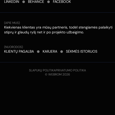
LINKEDIN
BEHANCE
FACEBOOK
(APIE MUS)
Kiekvienas klientas yra mūsų partneris, todėl stengiamės palaikyti
stiprų ir glaudų ryšį net ir po projekto užbaigimo.
(NUORODOS)
KLIENTŲ PAGALBA
KARJERA
SĖKMĖS ISTORIJOS
SLAPUKŲ POLITIKA
PRIVATUMO POLITIKA
© WEBROM 2026