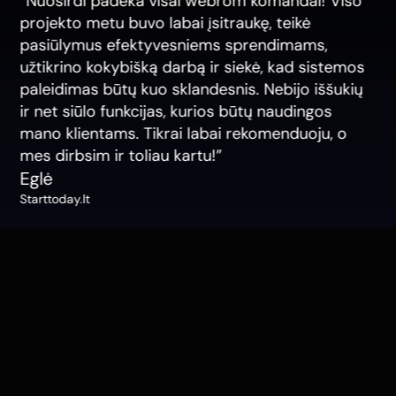
“Nuoširdi padėka visai webrom komandai! Viso
projekto metu buvo labai įsitraukę, teikė
pasiūlymus efektyvesniems sprendimams,
užtikrino kokybišką darbą ir siekė, kad sistemos
paleidimas būtų kuo sklandesnis. Nebijo iššukių
ir net siūlo funkcijas, kurios būtų naudingos
mano klientams. Tikrai labai rekomenduoju, o
mes dirbsim ir toliau kartu!”
Eglė
Starttoday.lt