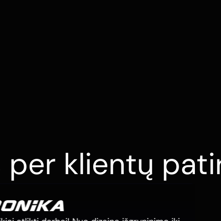
dymo sistemos
per klientų patir