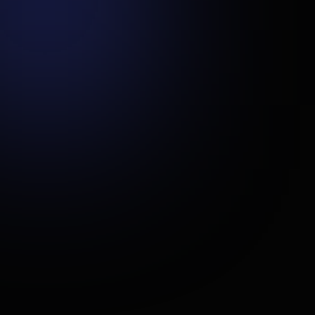
Proc
Ranki
proce
vykst
Sist
Sales
naudo
vieno
Real
Vado
reika
Stab
Siste
Kuria
duome
Užs