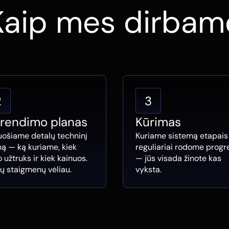
Kaip mes dirbam
2
3
rendimo planas
Kūrimas
uošiame detalų techninį
Kuriame sistemą etapais 
ną — ką kuriame, kiek
reguliariai rodome progr
o užtruks ir kiek kainuos.
— jūs visada žinote kas
ių staigmenų vėliau.
vyksta.