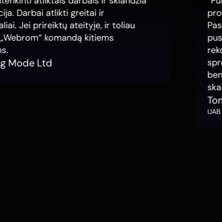
inti atliktais darbais ir sklandžia
“Puiki
 Darbai atlikti greitai ir
progr
. Jei prireiktų ateityje, ir toliau
Pasiūl
Webrom“ komandą kitiems
puslap
rekom
 Mode Ltd
spren
bendr
skaitm
Toma
UAB Ron