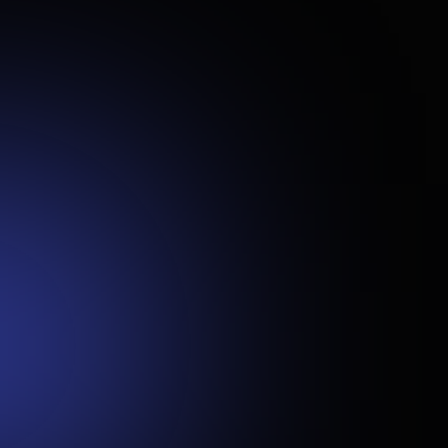
Projekto tikslai
Pagrindinis tikslas buvo sukurti patikimą ir lengvai