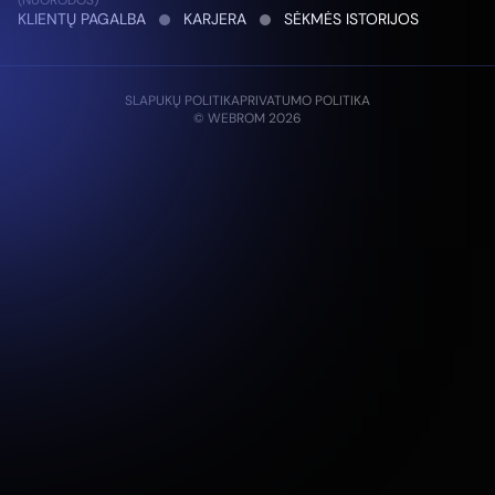
(NUORODOS)
KLIENTŲ PAGALBA
KARJERA
SĖKMĖS ISTORIJOS
SLAPUKŲ POLITIKA
PRIVATUMO POLITIKA
© WEBROM 2026