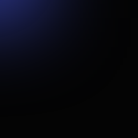
naudojamą savitarnos sistemą, leidžiančią klientams ir
darbuotojams valdyti paslaugas vienoje platformoje.
Reikėjo išspręsti problemas, susijusias su skirtingų paslaugų,
klientų ir finansinių duomenų centralizavimu bei užtikrinti
intuityvią, patogią naudotojo patirtį.