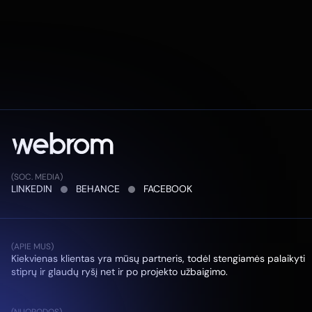
savitarnos platforma, kuri stiprina organizacijos
skaitmeninį įvaizdį ir kasdienį bendravimą su klientais.
Aiški struktūra, patogi navigacija ir tvirtas techninis pagrindas
leidžia efektyviai valdyti paslaugas, didina pasitikėjimą ir gerina
vartotojų patirtį.
(SOC. MEDIA)
LINKEDIN
BEHANCE
FACEBOOK
(APIE MUS)
Kiekvienas klientas yra mūsų partneris, todėl stengiamės palaikyti
stiprų ir glaudų ryšį net ir po projekto užbaigimo.