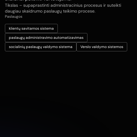
Tikslas – supaprastinti administracinius procesus ir suteikti
daugiau skaidrumo paslaugų teikimo procese.
Paslaugos
klientų savitarnos sistema
paslaugų administravimo automatizavimas
socialinių paslaugų valdymo sistema
Verslo valdymo sistemos
Data
Sausis 2026
Klientas
Namai Visiems
Industrija
Socialinės paslaugos
Projekto trukmė
4 mėnesiai
Atidaryti svetainę