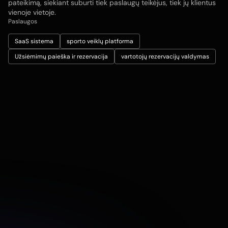
pateikimą, siekiant suburti tiek paslaugų teikėjus, tiek jų klientus
vienoje vietoje.
Paslaugos
SaaS sistema
sporto veiklų platforma
Užsiėmimų paieška ir rezervacija
vartotojų rezervacijų valdymas
Data
Rugpjūtis 2025
Klientas
Start Today
Industrija
Sporto platforma
Projekto trukmė
12 mėnesių
Atidaryti svetainę