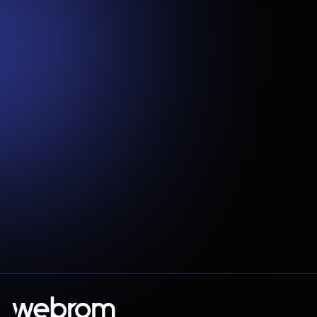
“Nuoširdi padėka visai webrom komandai! Viso projekto
metu buvo labai įsitraukę, teikė pasiūlymus
efektyvesniems sprendimams, užtikrino kokybišką darbą
ir siekė, kad sistemos paleidimas būtų kuo sklandesnis.
Nebijo iššukių ir net siūlo funkcijas, kurios būtų
naudingos mano klientams. Tikrai labai rekomenduoju, o
mes dirbsim ir toliau kartu!”
Eglė
Starttoday.lt