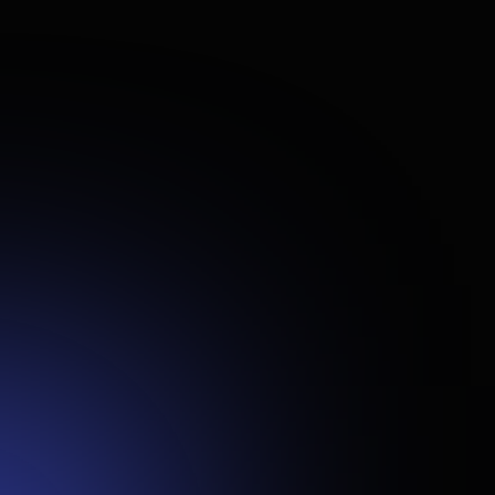
Sustiprėjo prekės ženklo skaitmeninis įvaizdis, o platforma tapo
tvirtu pagrindu tolimesnei paslaugų plėtrai ir naujoms
integracijoms.