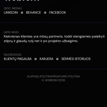
(SOC. MEDIA)
LINKEDIN
BEHANCE
FACEBOOK
(APIE MUS)
Kiekvienas klientas yra mūsų partneris, todėl stengiamės palaikyti
stiprų ir glaudų ryšį net ir po projekto užbaigimo.
(NUORODOS)
KLIENTŲ PAGALBA
KARJERA
SĖKMĖS ISTORIJOS
SLAPUKŲ POLITIKA
PRIVATUMO POLITIKA
© WEBROM 2026