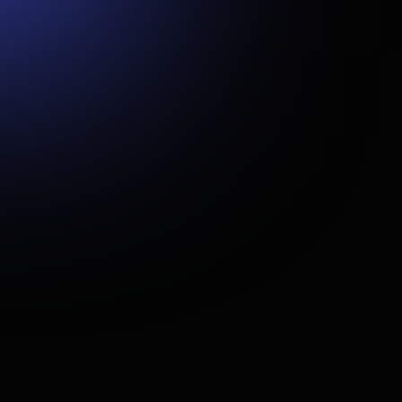
įvairias veiklas.
Tikslas buvo užtikrinti sklandžią vartotojo patirtį tiek
mobiliuosiuose įrenginiuose, tiek kompiuteriuose, bei įdiegti
patogią administravimo sistemą, leidžiančią lengvai valdyti turinį
ir plėsti funkcionalumą ateityje.