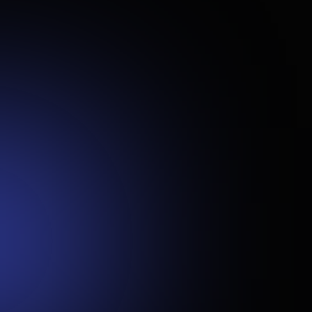
Projekto tikslai
Start Today komanda kreipėsi į mus norėdami sukurti
modernią ir funkcionalią internetinę platformą, kuri
padėtų vartotojams patogiai atrasti bei rezervuoti